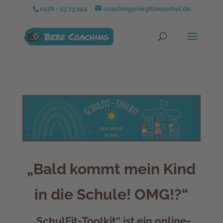
0178 - 23 73 194
coaching@birgitbeuschel.de
„Bald kommt mein Kind
in die Schule! OMG!?“
„SchulFit-Toolkit“ ist ein online-