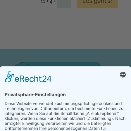
Los geht's!
=
11 + 4
by Birgit Beuschel
Strahlbacher Weg 37, 91413 Neustadt (Aisch)
Tel:
0178-2373194
birgit.beuschel@posteo.de
Impressum
-
Datenschutz